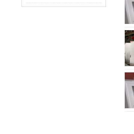
如何解决服务器机柜的局部高热问题？
GCS抽屉柜的生产使用标准
仿威图机柜
低压开关柜的分类及特点介绍
钣金机箱加工的验收标准有哪些？
高低压成套设备安装需要注意哪些事项？
钣金机箱机柜的加工质量怎么把握？
仿威图PS柜系列
低压配电柜的保养要注意什么？
抽屉式低压开关柜MNS2.0低压柜的处理
仿威图机柜在这些行业中使用越来越多！