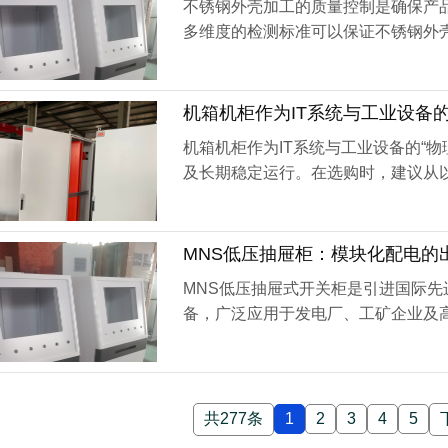
不锈钢外壳加工的质量控制是确保产
多维度的检测标准可以保证不锈钢外
达到设计要求。The ...
机箱机柜作为IT系统与工业设备的“
机箱机柜作为IT系统与工业设备的“
及长期稳定运行。在选购时，建议从以下核心维
MNS低压抽屉柜：模块化配电的
MNS低压抽屉式开关柜是引进国际
备，广泛应用于发电厂、工矿企业及
于高度的模块化与出众的...
共277条
1
2
3
4
5