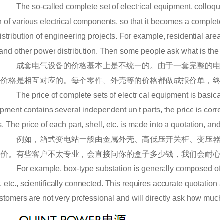
The so-called complete set of electrical equipment, colloquia
n of various electrical components, so that it becomes a complet
istribution of engineering projects. For example, residential are
and other power distribution. Then some people ask what is the 
成套电气设备的价格基本上是不统一的。由于一套完整的电
，价格是相互对应的。每个零件、外壳等的价格都做成报价单，
The price of complete sets of electrical equipment is basicall
pment contains several independent unit parts, the price is cor
. The price of each part, shell, etc. is made into a quotation, and
例如，箱式变电站一般由金属外壳、高低压开关柜、变压器
报价。有些客户不太专业，会直接问你的盒子多少钱，我们会耐
For example, box-type substation is generally composed of me
, etc., scientifically connected. This requires accurate quotati
stomers are not very professional and will directly ask how much 