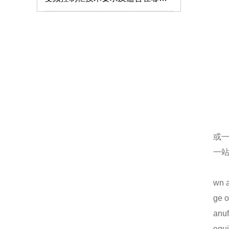
MNS2.0型低压抽出式开关柜使用特点
MNS低压抽屉柜
仿威图柜的外观和质量标准要注意哪些？
如何解决服务器机柜的局部高热问题？
GCS抽屉柜的生产使用标准
仿威图机柜
低压开关柜的分类及特点介绍
或
钣金机箱加工的验收标准有哪些？
一
高低压成套设备安装需要注意哪些事项？
wn a
钣金机箱机柜的加工质量怎么把握？
ge o
仿威图PS柜系列
anuf
低压配电柜的保养要注意什么？
equ