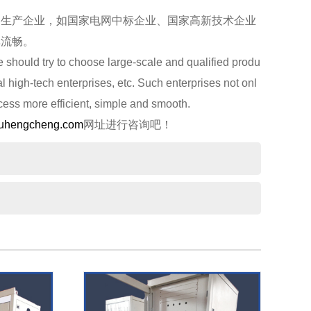
生产企业，如国家电网中标企业、国家高新技术企业
单流畅。
hould try to choose large-scale and qualified produ
al high-tech enterprises, etc. Such enterprises not onl
ess more efficient, simple and smooth.
gyuhengcheng.com
网址进行咨询吧！