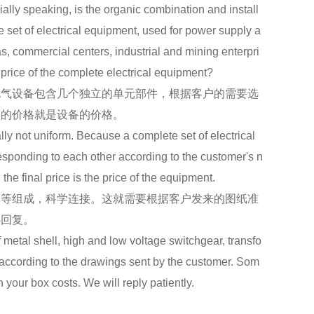
lly speaking, is the organic combination and install
e set of electrical equipment, used for power supply a
as, commercial centers, industrial and mining enterpri
price of the complete electrical equipment?
气设备包含几个独立的单元部件，根据客户的需要选
终的价格就是设备的价格。
y not uniform. Because a complete set of electrical
responding to each other according to the customer's n
 the final price is the price of the equipment.
等组成，科学连接。这就需要根据客户发来的图纸准
心回复。
tal shell, high and low voltage switchgear, transfo
on according to the drawings sent by the customer. Som
your box costs. We will reply patiently.