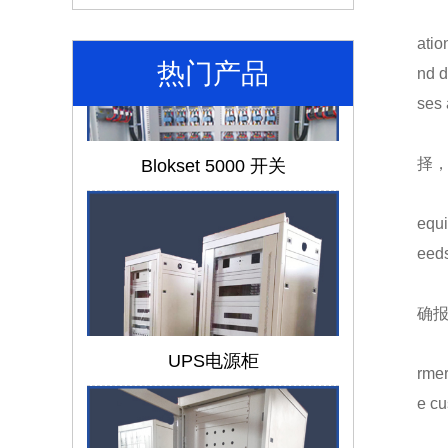
atio
热门产品
nd d
ses 
Blokset 5000 开关
择
equi
eeds
确
UPS电源柜
rmer
e cu