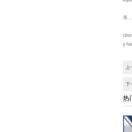
抽屉式低压开关柜MNS2.0低压柜的处理
等
仿威图机柜在这些行业中使用越来越多！
ctio
一个实用的钣金机柜的设计要注意什么？
y ha
仿威图PS柜系列
电气成套设备的组合、功能以及应用范围
高低压配电柜的哪些优越性能值得使用！
上
钣金加工机箱外壳的处理要注意什么？
下
低压配电抽屉组成各部位的参数
热
仿威图PS柜系列
仿威图柜的介绍以及日常维护标准
MNS抽屉柜结构特点表现在12个方面