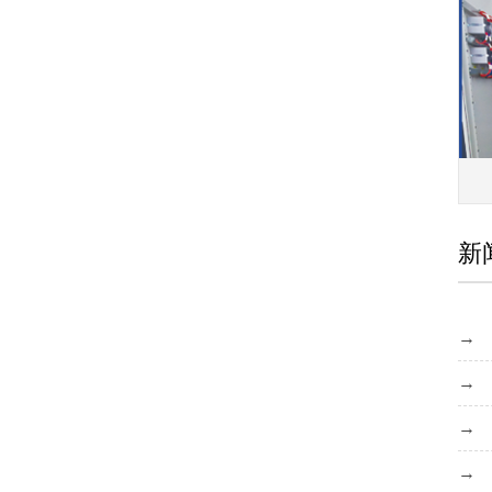
机箱机柜的几个基础知识解答
机箱机柜外壳为何会产生锈斑？
仿威图PS柜系列
MNS低压抽屉柜的正常使用条件
电气成套的使用好在哪里？
仿威图机柜的损坏处理怎么做？
新
MNS低压抽屉柜使用问题以及预防措施
GCS低压抽屉柜
机箱机柜的配件包含几大类
电气成套设备工作情况包含的内容
高品质的仿威图机柜使用期间注意什么？