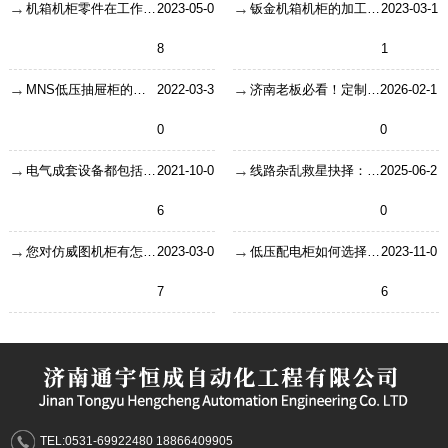
机箱机柜零件在工作中有哪些作用？
2023-05-0
钣金机箱机柜的加工工艺步骤
2023-03-1
8
1
MNS低压抽屉柜的配置标准是什么？
2022-03-3
济南老板必看！定制出众机箱不踩坑，这款6U全铝机箱藏着硬实力
2026-02-1
0
0
电气成套设备都包括哪些大类？
2021-10-0
线路杂乱救星抉择：成品机箱机柜 VS 定制机箱机柜怎么选？
2025-06-2
6
0
您对仿威图机柜有怎样的认知？
2023-03-0
低压配电柜如何选择合适的型号及参数？
2023-11-0
7
6
TEL:0531-69922480 18866409905