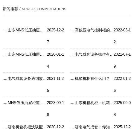
新闻推荐 /
NEWS RECOMMENDATIONS
山东MNS低压抽屉柜中，电容器额定电流怎么算？一看就会
2025-12-2
高低压电气控制柜的布局的布局要注意什么？
2022-03-1
7
2
山东MNS低压抽屉柜的操作方法
2026-01-1
电气成套设备操作有危险吗?
2021-07-1
4
9
电气成套设备遇到故障如何排除?
2021-11-2
机箱机柜有什么用？
2022-01-2
5
6
MNS低压抽屉柜速断定值修改事项
2023-09-1
山东机箱机柜：机箱机柜的作用、设计特性以及七大判断标准
2025-09-0
8
8
济南机箱机柜浅谈配电箱柜外壳为什么漏电？
2020-12-2
济南电气成套：你知道开关柜为什么叫“成套配电装置”吗？赶紧戳进涨涨知识
2025-12-2