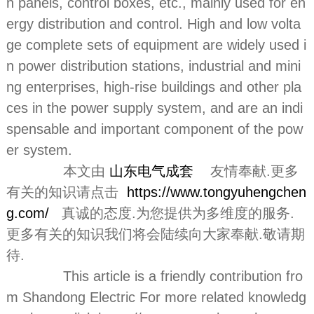
n panels, control boxes, etc., mainly used for en
ergy distribution and control. High and low volta
ge complete sets of equipment are widely used i
n power distribution stations, industrial and mini
ng enterprises, high-rise buildings and other pla
ces in the power supply system, and are an indi
spensable and important component of the pow
er system.
本文由
山东电气成套
友情奉献.更多
有关的知识请点击
https://www.tongyuhengchen
g.com/
真诚的态度.为您提供为多维度的服务.
更多有关的知识我们将会陆续向大家奉献.敬请期
待.
This article is a friendly contribution fro
m Shandong Electric For more related knowledg