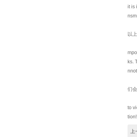
it i
仿威图机柜在这些行业中使用越来越多！
nsmi
一个实用的钣金机柜的设计要注意什么？
以
仿威图PS柜系列
电气成套设备的组合、功能以及应用范围
mpor
高低压配电柜的哪些优越性能值得使用！
ks. 
nnot 
钣金加工机箱外壳的处理要注意什么？
们
低压配电抽屉组成各部位的参数
仿威图PS柜系列
仿威图柜的介绍以及日常维护标准
to v
tion!
MNS抽屉柜结构特点表现在12个方面
上
机箱机柜的几个基础知识解答