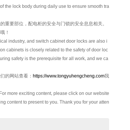
t of the lock body during daily use to ensure smooth tra
的重要部位，配电柜的安全与门锁的安全息息相关。
心哦！
al industry, and switch cabinet door locks are also i
on cabinets is closely related to the safety of door loc
ing safety is the prerequisite for all work, and we ca
我们的网站查看：
https://www.tongyuhengcheng.com
我
 more exciting content, please click on our website
g content to present to you. Thank you for your atten