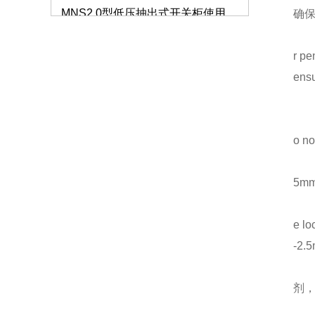
确
仿威图柜的外观和质量标准要注意哪些？
r pe
如何解决服务器机柜的局部高热问题？
ensu
GCS抽屉柜的生产使用标准
仿威图机柜
低压开关柜的分类及特点介绍
o no
钣金机箱加工的验收标准有哪些？
5m
高低压成套设备安装需要注意哪些事项？
e lo
钣金机箱机柜的加工质量怎么把握？
-2.
仿威图PS柜系列
低压配电柜的保养要注意什么？
剂
抽屉式低压开关柜MNS2.0低压柜的处理