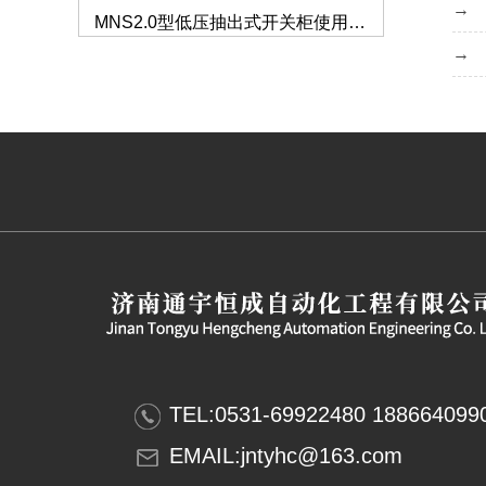
MNS低压抽屉柜
仿威图柜的外观和质量标准要注意哪些？
如何解决服务器机柜的局部高热问题？
GCS抽屉柜的生产使用标准
仿威图机柜
低压开关柜的分类及特点介绍
钣金机箱加工的验收标准有哪些？
高低压成套设备安装需要注意哪些事项？
钣金机箱机柜的加工质量怎么把握？
TEL:0531-69922480 188664099
仿威图PS柜系列
低压配电柜的保养要注意什么？
EMAIL:jntyhc@163.com