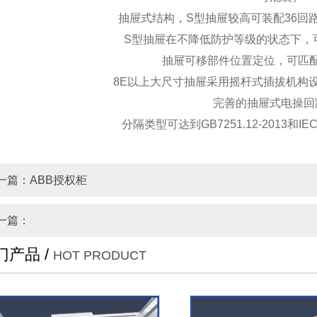
抽屉式结构，S型抽屉较高可装配36回
S型抽屉在不降低防护等级的状态下，
抽屉可移部件位置定位，可匹
8E以上大尺寸抽屉采用摇杆式插拔机构
完善的抽屉式电操回
分隔类型可达到GB7251.12-2013和IE
一篇：ABB授权柜
一篇：
门产品 /
HOT PRODUCT