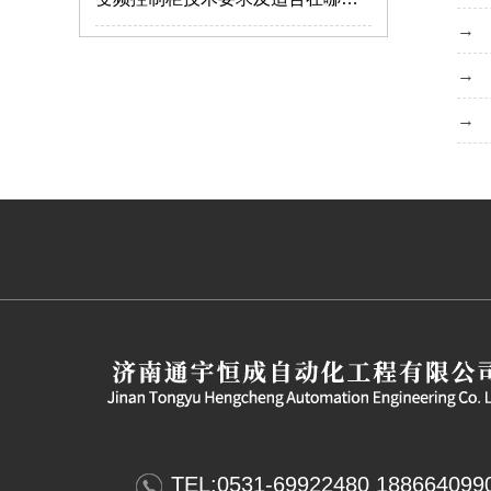
MNS2.0型低压抽出式开关柜使用特点
MNS低压抽屉柜
仿威图柜的外观和质量标准要注意哪些？
如何解决服务器机柜的局部高热问题？
GCS抽屉柜的生产使用标准
仿威图机柜
低压开关柜的分类及特点介绍
钣金机箱加工的验收标准有哪些？
高低压成套设备安装需要注意哪些事项？
钣金机箱机柜的加工质量怎么把握？
仿威图PS柜系列
低压配电柜的保养要注意什么？
TEL:0531-69922480 188664099