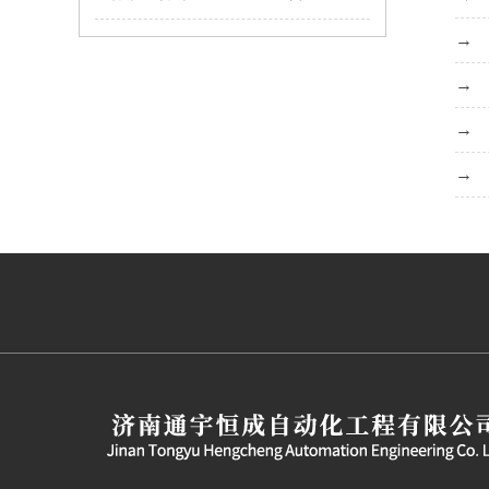
MNS2.0型低压抽出式开关柜使用特点
MNS低压抽屉柜
仿威图柜的外观和质量标准要注意哪些？
如何解决服务器机柜的局部高热问题？
GCS抽屉柜的生产使用标准
仿威图机柜
低压开关柜的分类及特点介绍
钣金机箱加工的验收标准有哪些？
高低压成套设备安装需要注意哪些事项？
钣金机箱机柜的加工质量怎么把握？
仿威图PS柜系列
低压配电柜的保养要注意什么？