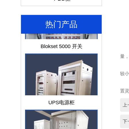
热门产品
换
Blokset 5000 开关
量，
较
置灵
UPS电源柜
上
下